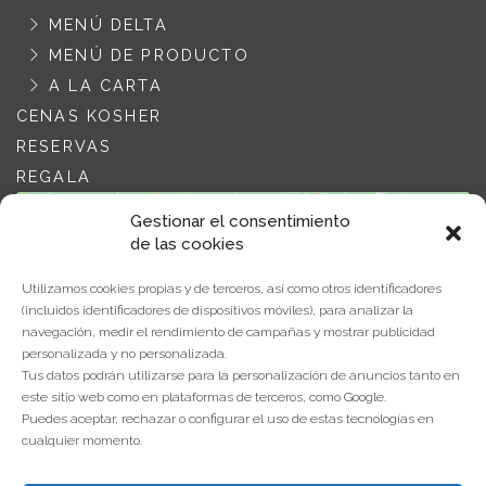
MENÚ DELTA
MENÚ DE PRODUCTO
A LA CARTA
CENAS KOSHER
RESERVAS
REGALA
Gestionar el consentimiento
de las cookies
Utilizamos cookies propias y de terceros, así como otros identificadores
(incluidos identificadores de dispositivos móviles), para analizar la
navegación, medir el rendimiento de campañas y mostrar publicidad
Haz clic para aceptar cookies de
personalizada y no personalizada.
marketing y permitir este contenido
Tus datos podrán utilizarse para la personalización de anuncios tanto en
este sitio web como en plataformas de terceros, como Google.
Puedes aceptar, rechazar o configurar el uso de estas tecnologías en
cualquier momento.