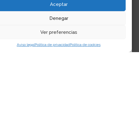
Aceptar
ל-2024, היא מסעדת גורמה בברצלונה המביאה את
המטבח של אזור Terres de l’Ebre אל לב העיר.
Denegar
המסעדה ממוקמת במלון Ohla Eixample ומציעה את
Ver preferencias
הטעמים, המוצרים והמסורות הקולינריות של דלתת
Aviso legal
Política de privacidad
Política de cookies
האברו.
הזמנת שולחן
תפריט