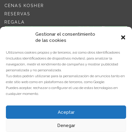
CENAS KOSHER
RESERVAS
REGALA
Gestionar el consentimiento
de las cookies
Utilizamos cookies propias y de terceros, así como otros identificadores
(incluidos identificadores de dispositivos móviles), para analizar la
navegación, medir el rendimiento de campañas y mostrar publicidad
Haz clic para aceptar cookies de
personalizada y no personalizada.
marketing y permitir este contenido
Tus datos podrán utilizarse para la personalización de anuncios tanto en
este sitio web como en plataformas de terceros, como Google.
Puedes aceptar, rechazar o configurar el uso de estas tecnologías en
cualquier momento.
Aceptar
Denegar