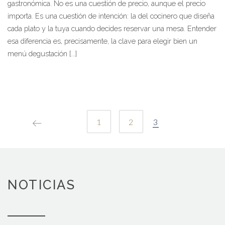
gastronómica. No es una cuestión de precio, aunque el precio
importa. Es una cuestión de intención: la del cocinero que diseña
cada plato y la tuya cuando decides reservar una mesa. Entender
esa diferencia es, precisamente, la clave para elegir bien un
menú degustación [...]
PAGINACIÓN
1
2
3
DE
ENTRADAS
NOTICIAS