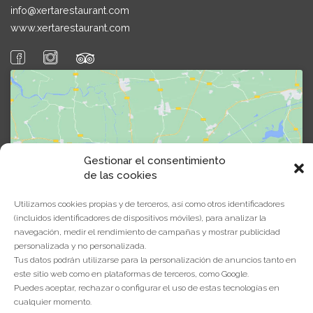
info@xertarestaurant.com
www.xertarestaurant.com
Gestionar el consentimiento
Cliquez pour accepter les cookies
de las cookies
marketing et activer ce contenu
Utilizamos cookies propias y de terceros, así como otros identificadores
(incluidos identificadores de dispositivos móviles), para analizar la
navegación, medir el rendimiento de campañas y mostrar publicidad
personalizada y no personalizada.
Tus datos podrán utilizarse para la personalización de anuncios tanto en
este sitio web como en plataformas de terceros, como Google.
Puedes aceptar, rechazar o configurar el uso de estas tecnologías en
cualquier momento.