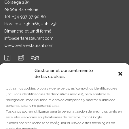
Còrsega 289
08008 Barcelone
Tél. +
34 937 37 90 80
Horaires : 13h–16h, 20h–23h
Dimanche et lundi fermé
info@xertarestaurant.com
www.xertarestaurant.com
Gestionar el consentimiento
de las cookies
Utilizamos cookies propias y de terceros, así como otros identificadores
(incluidos identificadores de dispositivos móviles), para analizar la
navegación, medir el rendimiento de campañas y mostrar publicidad
Cliquez pour accepter les cookies
personalizada y no personalizada.
marketing et activer ce contenu
Tus datos podrán utilizarse para la personalización de anuncios tanto en
este sitio web como en plataformas de terceros, como Google.
Puedes aceptar, rechazar o configurar el uso de estas tecnologías en
cualquier momento.