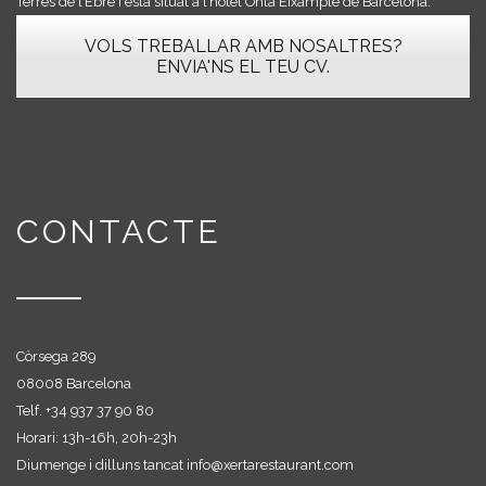
Terres de l’Ebre i està situat a l’hotel Ohla Eixample de Barcelona.
VOLS TREBALLAR AMB NOSALTRES?
ENVIA'NS EL TEU CV.
CONTACTE
Còrsega 289
08008 Barcelona
Telf. +
34 937 37 90 80
Horari: 13h-16h, 20h-23h
Diumenge i dilluns tancat
info@xertarestaurant.com