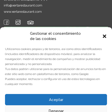
info@xertarestaurant.com
www.xertarestaurant.com
Gestionar el consentimiento
de las cookies
Utilizamos cookies propias y de terceros, así como otros identificadores
(incluidos identificadores de dispositivos móviles), para analizar la
navegación, medir el rendimiento de campañas y mostrar publicidad
Click to accept marketing cookies and
personalizada y no personalizada.
enable this content
Tus datos podrán utilizarse para la personalización de anuncios tanto en
este sitio web como en plataformas de terceros, como Google.
Puedes aceptar, rechazar o configurar el uso de estas tecnologías en
cualquier momento.
Aceptar
Denegar